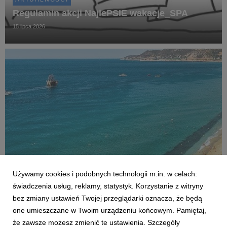
Regulamin akcji NajlePSIE wakacje_SPA
15 lipca 2026
Używamy cookies i podobnych technologii m.in. w celach:
AKTUALNOŚCI
świadczenia usług, reklamy, statystyk. Korzystanie z witryny
Czy Polacy potrafią wypoczywać? Co czwarty
bez zmiany ustawień Twojej przeglądarki oznacza, że będą
sprawdza służbowe maile na wakacjach
one umieszczane w Twoim urządzeniu końcowym. Pamiętaj,
2 lipca 2026
że zawsze możesz zmienić te ustawienia. Szczegóły