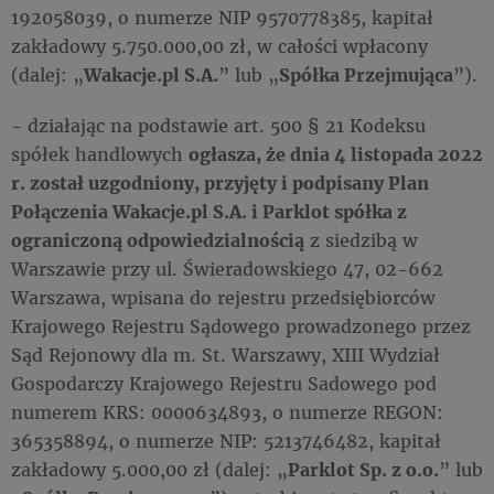
192058039, o numerze NIP 9570778385, kapitał
zakładowy 5.750.000,00 zł, w całości wpłacony
(dalej: „
Wakacje.pl S.A.
” lub „
Spółka Przejmująca
”).
- działając na podstawie art. 500 § 21 Kodeksu
spółek handlowych
ogłasza, że dnia 4 listopada 2022
r. został uzgodniony, przyjęty i podpisany Plan
Połączenia Wakacje.pl S.A. i Parklot spółka z
ograniczoną odpowiedzialnością
z siedzibą w
Warszawie przy ul. Świeradowskiego 47, 02-662
Warszawa, wpisana do rejestru przedsiębiorców
Krajowego Rejestru Sądowego prowadzonego przez
Sąd Rejonowy dla m. St. Warszawy, XIII Wydział
Gospodarczy Krajowego Rejestru Sadowego pod
numerem KRS: 0000634893, o numerze REGON:
365358894, o numerze NIP: 5213746482, kapitał
zakładowy 5.000,00 zł (dalej: „
Parklot Sp. z o.o.
” lub