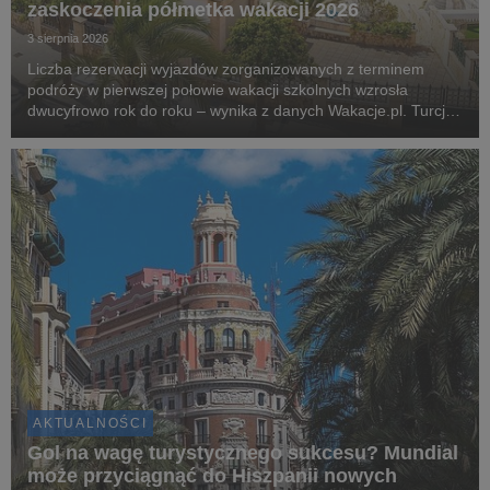
zaskoczenia półmetka wakacji 2026
3 sierpnia 2026
Liczba rezerwacji wyjazdów zorganizowanych z terminem
podróży w pierwszej połowie wakacji szkolnych wzrosła
dwucyfrowo rok do roku – wynika z danych Wakacje.pl. Turcja,
Grecja i Egipt nadal odpowiadają za blisko dwie trzecie
wszystkich rezerwacji. Najciekawsza historia l...
AKTUALNOŚCI
Gol na wagę turystycznego sukcesu? Mundial
może przyciągnąć do Hiszpanii nowych