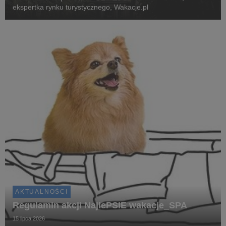
ekspertka rynku turystycznego, Wakacje.pl
AKTUALNOŚCI
Regulamin akcji NajlePSIE wakacje_SPA
15 lipca 2026