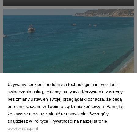
Używamy cookies i podobnych technologii m.in. w celach:
AKTUALNOŚCI
świadczenia usług, reklamy, statystyk. Korzystanie z witryny
Czy Polacy potrafią wypoczywać? Co czwarty
bez zmiany ustawień Twojej przeglądarki oznacza, że będą
sprawdza służbowe maile na wakacjach
one umieszczane w Twoim urządzeniu końcowym. Pamiętaj,
2 lipca 2026
że zawsze możesz zmienić te ustawienia. Szczegóły
Sezon urlopowy w pełni, jednak dla wielu z nas wyjazd poza
znajdziesz w Polityce Prywatności na naszej stronie
miejsce zamieszkania nie oznacza całkowitego odizolowania
www.wakacje.pl
się od spraw zawodowych. Z najnowszej analizy firmy
konsultingowej HRK, której partnerem były Wakacje.pl, wynika,