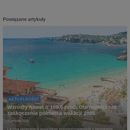
Powiązane artykuły
AKTUALNOŚCI
Wzrosty nawet o 109,6 proc. Oto największe
zaskoczenia półmetka wakacji 2026
3 sierpnia 2026
Liczba rezerwacji wyjazdów zorganizowanych z terminem