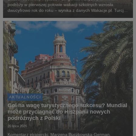
podróży w pierwszej połowie wakacji szkolnych wzrosła
dwucyfrowo rok do roku – wynika z danych Wakacje.pl. Turcja,
Grecja i Egipt nadal odpowiadają za blisko dwie trzecie
wszystkich rezerwacji. Najciekawsza historia l...
AKTUALNOŚCI
Gol na wagę turystycznego sukcesu? Mundial
może przyciągnąć do Hiszpanii nowych
podróżnych z Polski
20 lipca 2026
Komentarz ekspercki: Marzena Buczkowska-German,