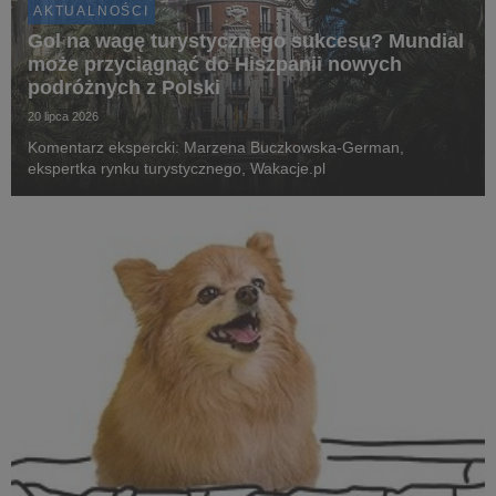
AKTUALNOŚCI
Gol na wagę turystycznego sukcesu? Mundial
może przyciągnąć do Hiszpanii nowych
podróżnych z Polski
20 lipca 2026
Komentarz ekspercki: Marzena Buczkowska-German,
ekspertka rynku turystycznego, Wakacje.pl