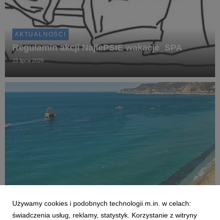
AKTUALNOŚCI
Regulamin akcji NajlePSIE wakacje_SPA
15 lipca 2026
Używamy cookies i podobnych technologii m.in. w celach:
AKTUALNOŚCI
świadczenia usług, reklamy, statystyk. Korzystanie z witryny
Czy Polacy potrafią wypoczywać? Co czwarty