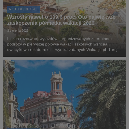
AKTUALNOŚCI
Wzrosty nawet o 109,6 proc. Oto największe
zaskoczenia półmetka wakacji 2026
3 sierpnia 2026
Liczba rezerwacji wyjazdów zorganizowanych z terminem
podróży w pierwszej połowie wakacji szkolnych wzrosła
dwucyfrowo rok do roku – wynika z danych Wakacje.pl. Turcja,
Grecja i Egipt nadal odpowiadają za blisko dwie trzecie
wszystkich rezerwacji. Najciekawsza historia l...