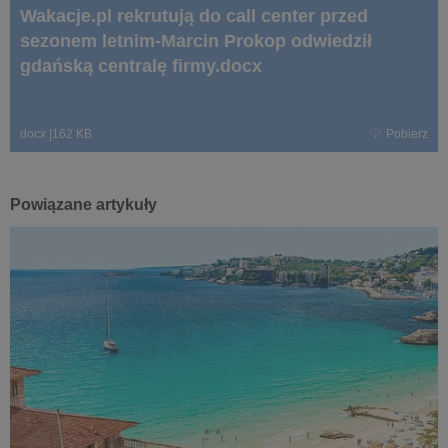
Wakacje.pl rekrutują do call center przed
sezonem letnim-Marcin Prokop odwiedził
gdańską centralę firmy.docx
docx
|
162 KB
Pobierz
Powiązane artykuły