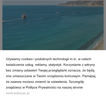
Używamy cookies i podobnych technologii m.in. w celach:
AKTUALNOŚCI
świadczenia usług, reklamy, statystyk. Korzystanie z witryny
Czy Polacy potrafią wypoczywać? Co czwarty
bez zmiany ustawień Twojej przeglądarki oznacza, że będą
sprawdza służbowe maile na wakacjach
one umieszczane w Twoim urządzeniu końcowym. Pamiętaj,
2 lipca 2026
że zawsze możesz zmienić te ustawienia. Szczegóły
Sezon urlopowy w pełni, jednak dla wielu z nas wyjazd poza
znajdziesz w Polityce Prywatności na naszej stronie
miejsce zamieszkania nie oznacza całkowitego odizolowania
www.wakacje.pl
się od spraw zawodowych. Z najnowszej analizy firmy
konsultingowej HRK, której partnerem były Wakacje.pl, wynika,
że aż co czwarty pracownik w Polsce spra...