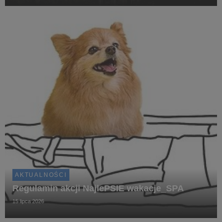
AKTUALNOŚCI
Regulamin akcji NajlePSIE wakacje_SPA
15 lipca 2026