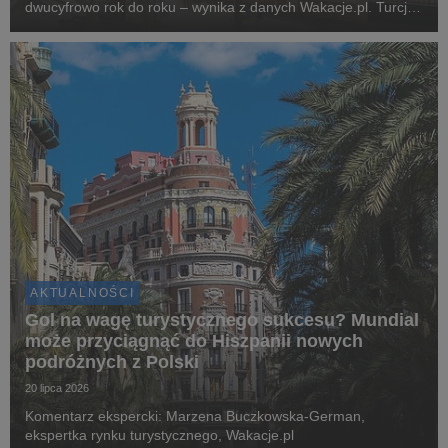
dwucyfrowo rok do roku – wynika z danych Wakacje.pl. Turcja,
Grecja i Egipt nadal odpowiadają za blisko dwie trzecie
wszystkich rezerwacji. Najciekawsza historia l...
AKTUALNOŚCI
Gol na wagę turystycznego sukcesu? Mundial
może przyciągnąć do Hiszpanii nowych
podróżnych z Polski
20 lipca 2026
Komentarz ekspercki: Marzena Buczkowska-German,
ekspertka rynku turystycznego, Wakacje.pl