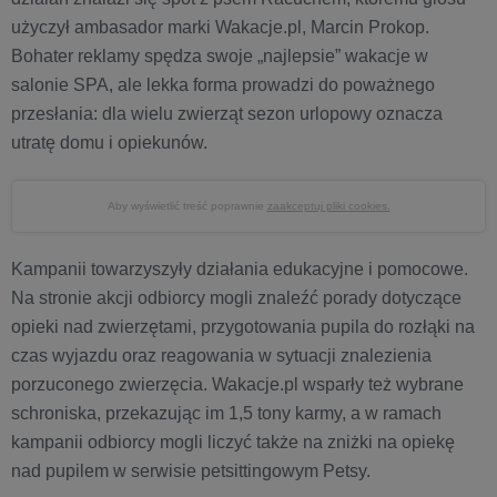
użyczył ambasador marki Wakacje.pl, Marcin Prokop.
Bohater reklamy spędza swoje „najlepsie” wakacje w
salonie SPA, ale lekka forma prowadzi do poważnego
przesłania: dla wielu zwierząt sezon urlopowy oznacza
utratę domu i opiekunów.
Aby wyświetlić treść poprawnie
zaakceptuj pliki cookies.
Kampanii towarzyszyły działania edukacyjne i pomocowe.
Na stronie akcji odbiorcy mogli znaleźć porady dotyczące
opieki nad zwierzętami, przygotowania pupila do rozłąki na
czas wyjazdu oraz reagowania w sytuacji znalezienia
porzuconego zwierzęcia. Wakacje.pl wsparły też wybrane
schroniska, przekazując im 1,5 tony karmy, a w ramach
kampanii odbiorcy mogli liczyć także na zniżki na opiekę
nad pupilem w serwisie petsittingowym Petsy.