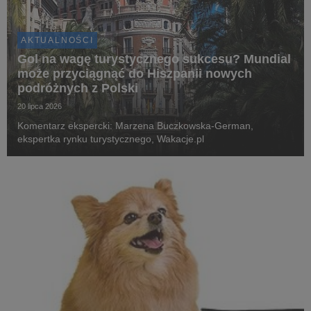
AKTUALNOŚCI
Gol na wagę turystycznego sukcesu? Mundial
może przyciągnąć do Hiszpanii nowych
podróżnych z Polski
20 lipca 2026
Komentarz ekspercki: Marzena Buczkowska-German,
ekspertka rynku turystycznego, Wakacje.pl