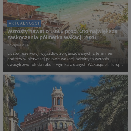
AKTUALNOŚCI
Wzrosty nawet o 109,6 proc. Oto największe
zaskoczenia półmetka wakacji 2026
3 sierpnia 2026
Liczba rezerwacji wyjazdów zorganizowanych z terminem
podróży w pierwszej połowie wakacji szkolnych wzrosła
dwucyfrowo rok do roku – wynika z danych Wakacje.pl. Turcja,
Grecja i Egipt nadal odpowiadają za blisko dwie trzecie
wszystkich rezerwacji. Najciekawsza historia l...