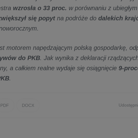
estra
wzrosła o 33 proc.
w porównaniu z ubiegłym 
zwiększył się popyt
na podróże do
dalekich kra
-noworocznym.
est motorem napędzającym polską gospodarkę, od
pływów do PKB
. Jak wynika z deklaracji rządzącyc
any, a całkiem realne wydaje się osiągnięcie
9-pro
PKB
.
Udostępni
PDF
DOCX