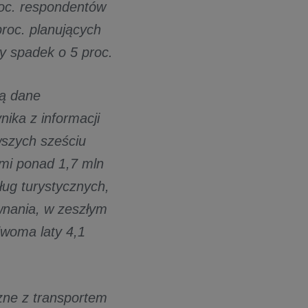
roc. respondentów
proc. planujących
my spadek o 5 proc.
ją dane
ika z informacji
szych sześciu
ami ponad 1,7 mln
ug turystycznych,
wnania, w zeszłym
dwoma laty 4,1
zne z transportem