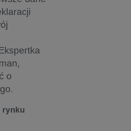
klaracji
ój
 Ekspertka
rman,
ć o
go.
 rynku