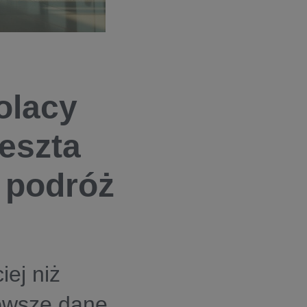
olacy
reszta
e podróż
iej niż
owsze dane