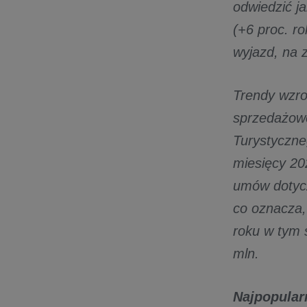
odwiedzić j
(+6 proc. r
wyjazd, na z
Trendy wzro
sprzedażowe
Turystyczne
miesięcy 202
umów dotycz
co oznacza,
roku w tym 
mln.
Najpopular