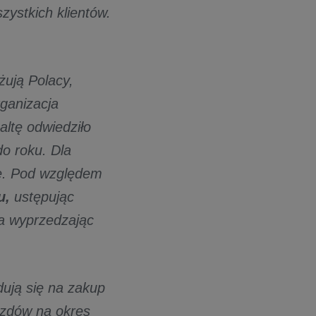
szystkich klientów.
żują Polacy,
ganizacja
ltę odwiedziło
o roku. Dla
ce. Pod względem
u,
ustępując
, a wyprzedzając
dują się na zakup
jazdów na okres