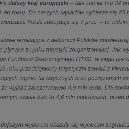
akiś
dalszy
kraj europejski
– taki zamiar ma 34 p
ok do roku). Do naszych sąsiadów wybierze się 25 
wiedzanie Polski zdecyduje się 7 proc. – tu widzi
stowe wynikające z deklaracji Polaków potwierdza
 płynące z rynku turystyki zorganizowanej. Jak wyn
go Funduszu Gwarancyjnego (TFG), w ciągu pierw
5 roku przedsiębiorcy turystyczni zawarli z klient
ących imprez turystycznych oraz powiązanych usł
 że wyjazd zarezerwowało 4,9 mln osób. Dla poró
samym czasie było to 4,6 mln podróżnych, przed 
niejszym
wyborem okazały się wycieczki zagranic