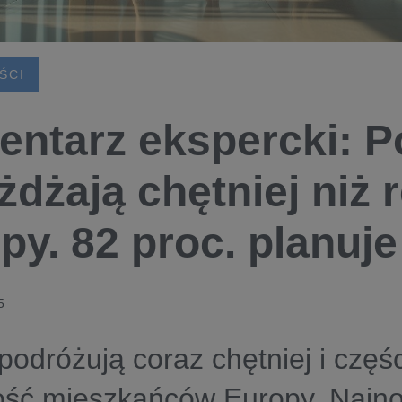
ŚCI
ntarz ekspercki: P
żdżają chętniej niż 
py. 82 proc. planuj
5
podróżują coraz chętniej i częśc
ość mieszkańców Europy. Najn