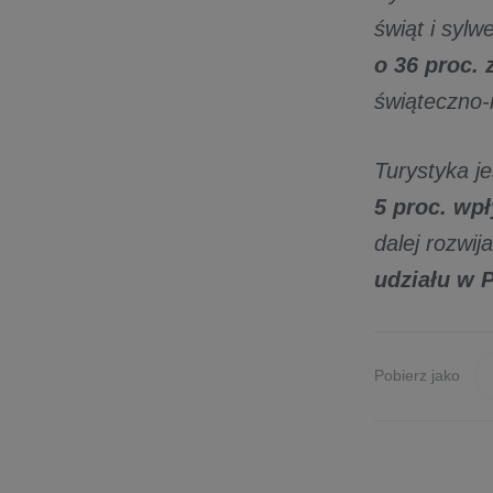
świąt i sylw
o 36 proc. 
świąteczno
Turystyka j
5 proc. w
dalej rozwij
udziału w 
Pobierz jako