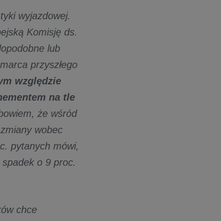
yki wyjazdowej.
ejską Komisję ds.
wdopodobne lub
 marca przyszłego
ym względzie
enementem na tle
bowiem, że wśród
j zmiany wobec
oc. pytanych mówi,
 spadek o 9 proc.
ków chce