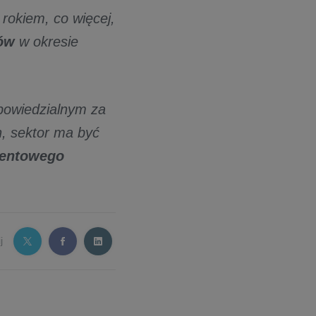
rokiem, co więcej,
jów
w okresie
powiedzialnym za
h, sektor ma być
centowego
j