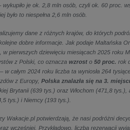
 wykupiło je ok. 2,8 mln osób, czyli ok. 60 proc. w
ej było to niespełna 2,6 mln osób.
nalizujemy dane z różnych krajów, do których podró
kolejne dobre informacje. Jak podaje Maltańska Or
, w pierwszych dziewięciu miesiącach 2025 roku Ma
rystów z Polski, co oznacza
wzrost
o
50 proc.
rok d
– w całym 2024 roku liczba ta wyniosła 264 tysią
jazdów z Europy,
Polska znalazła się na 3. miejsc
kiej Brytanii (639 tys.) oraz Włochom (471,8 tys.)
,5 tys.) i Niemcy (193 tys.).
izy Wakacje.pl potwierdzają, że nasi podróżni decy
oraz wcześniej. Przykładowo, liczba rezerwacji wy