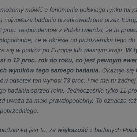
możemy mówić o fenomenie polskiego rynku turyst
ą najnowsze badania przeprowadzone przez Europ
82 proc. respondentów z Polski twierdzi, że to pra
dopodobne, że w okresie od października tego do
ze się w podróż po Europie lub własnym kraju.
W t
st o 12 proc. rok do roku, co jest pewnym ew
ch wyników tego samego badania.
Okazuje się 
ów odsetek ten wynosi 73 proc. i nie ma tu żadne
go badania sprzed roku. Jednocześnie tylko 11 pr
azd uważa za mało prawdopodobny. To oznacza też
poprzedniego.
podzianką jest to, że
większość
z badanych Pola