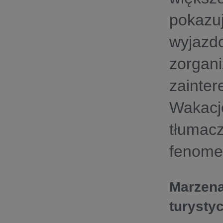
pokazuj
wyjazdo
zorgani
zainter
Wakacj
tłumac
fenomen
Marzena
turysty