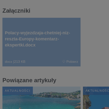
Załączniki
Polacy-wyjezdzaja-chetniej-niz-
reszta-Europy-komentarz-
ekspertki.docx
docx
|
213 KB
Pobierz
Powiązane artykuły
AKTUALNOŚCI
AKTUALNOŚC