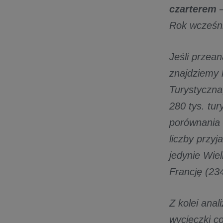
czarterem
–
Rok wcześni
Jeśli przea
znajdziemy 
Turystyczna
280 tys. tu
porównania 
liczby przy
jedynie Wiel
Francję (234
Z kolei anal
wycieczki c