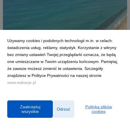
Używamy cookies i podobnych technologii m.in. w celach:
AKTUALNOŚCI
świadczenia usług, reklamy, statystyk. Korzystanie z witryny
Czy Polacy potrafią wypoczywać? Co czwarty
bez zmiany ustawień Twojej przeglądarki oznacza, że będą
sprawdza służbowe maile na wakacjach
one umieszczane w Twoim urządzeniu końcowym. Pamiętaj,
2 lipca 2026
że zawsze możesz zmienić te ustawienia. Szczegóły
Sezon urlopowy w pełni, jednak dla wielu z nas wyjazd poza
znajdziesz w Polityce Prywatności na naszej stronie
miejsce zamieszkania nie oznacza całkowitego odizolowania
www.wakacje.pl
się od spraw zawodowych. Z najnowszej analizy firmy
konsultingowej HRK, której partnerem były Wakacje.pl, wynika,
że aż co czwarty pracownik w Polsce spra...
Zaakceptuj
Polityka plików
Odrzuć
wszystkie
cookies
Powered by