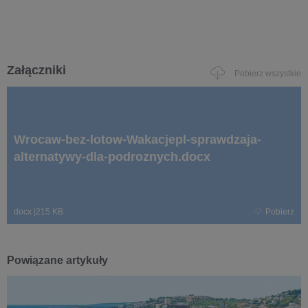
Załączniki
Pobierz wszystkie
Wrocaw-bez-lotow-Wakacjepl-sprawdzaja-
alternatywy-dla-podroznych.docx
docx
|
215 KB
Pobierz
Powiązane artykuły