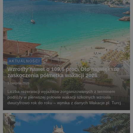
AKTUALNOŚCI
Wzrosty nawet o 109,6 proc. Oto największe
zaskoczenia półmetka wakacji 2026
3 sierpnia 2026
Liczba rezerwacji wyjazdów zorganizowanych z terminem
podróży w pierwszej połowie wakacji szkolnych wzrosła
dwucyfrowo rok do roku – wynika z danych Wakacje.pl. Turcja,
Grecja i Egipt nadal odpowiadają za blisko dwie trzecie
wszystkich rezerwacji. Najciekawsza historia l...