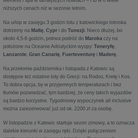
welness i spa w tamtejszych hotelach – i to w o wiele
niższych cenach niż w sezonie letnim.
Na urlop w zasięgu 3 godzin lotu z katowickiego lotniska
dotrzemy na
Maltę
,
Cypr
i do
Tunezji
. Nieco dłużej, bo
około 4,5-6 godzin, potrwa podróż do
Maroka
czy na
położone na Oceanie Adriatyckim wyspy:
Teneryfę
,
Lanzarote
,
Gran Canarię
,
Fuerteventurę
i
Maderę
.
Na przełomie października i listopada z Katowic są
dostępne też ostatnie loty do Grecji: na Rodos, Kretę i Kos.
To dobra opcja, by w przyjemnych temperaturach i bez
tłumów pozwiedzać, tym bardziej, że ceny takich wyjazdów
są bardzo korzystne. Tygodniowy wypoczynek all inclusive
można zarezerwować już od ok. 2200 zł za osobę.
W listopadzie z Katowic startuje sezon zimowy, a to oznacza
dalekie kierunki w zasięgu ręki. Dzięki połączeniom