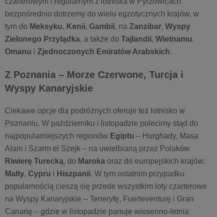
czarterowym i regularnym z lotniska w Pyrzowicach
bezpośrednio dotrzemy do wielu egzotycznych krajów, w
tym do
Meksyku
,
Kenii
,
Gambii
, na
Zanzibar
,
Wyspy
Zielonego Przylądka
, a także do
Tajlandii
,
Wietnamu
,
Omanu
i
Zjednoczonych Emiratów Arabskich
.
Z Poznania – Morze Czerwone, Turcja i
Wyspy Kanaryjskie
Ciekawe opcje dla podróżnych oferuje też lotnisko w
Poznaniu. W październiku i listopadzie polecimy stąd do
najpopularniejszych regionów
Egiptu
– Hurghady, Masa
Alam i Szarm el Szejk – na uwielbianą przez Polaków
Riwierę Turecką
, do
Maroka
oraz
do europejskich krajów:
Malty
,
Cypru
i
Hiszpanii
. W tym ostatnim przypadku
popularnością cieszą się przede wszystkim loty czarterowe
na Wyspy Kanaryjskie – Teneryfę, Fuerteventurę i Gran
Canarię – gdzie w listopadzie panuje wiosenno-letnia