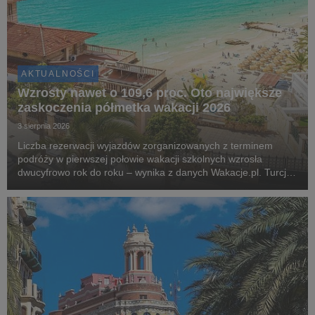
AKTUALNOŚCI
Wzrosty nawet o 109,6 proc. Oto największe
zaskoczenia półmetka wakacji 2026
3 sierpnia 2026
Liczba rezerwacji wyjazdów zorganizowanych z terminem
podróży w pierwszej połowie wakacji szkolnych wzrosła
dwucyfrowo rok do roku – wynika z danych Wakacje.pl. Turcja,
Grecja i Egipt nadal odpowiadają za blisko dwie trzecie
wszystkich rezerwacji. Najciekawsza historia l...