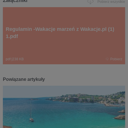
Załączniki
Pobierz wszystkie
Regulamin -Wakacje marzeń z Wakacje.pl (1)
1.pdf
pdf
|
238 KB
Pobierz
Powiązane artykuły