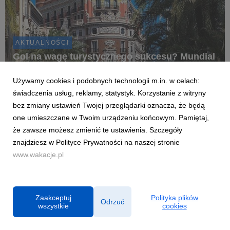
AKTUALNOŚCI
Gol na wagę turystycznego sukcesu? Mundial
może przyciągnąć do Hiszpanii nowych
podróżnych z Polski
Używamy cookies i podobnych technologii m.in. w celach:
20 lipca 2026
świadczenia usług, reklamy, statystyk. Korzystanie z witryny
bez zmiany ustawień Twojej przeglądarki oznacza, że będą
Komentarz ekspercki: Marzena Buczkowska-German,
ekspertka rynku turystycznego, Wakacje.pl
one umieszczane w Twoim urządzeniu końcowym. Pamiętaj,
że zawsze możesz zmienić te ustawienia. Szczegóły
znajdziesz w Polityce Prywatności na naszej stronie
www.wakacje.pl
Zaakceptuj
Polityka plików
Odrzuć
wszystkie
cookies