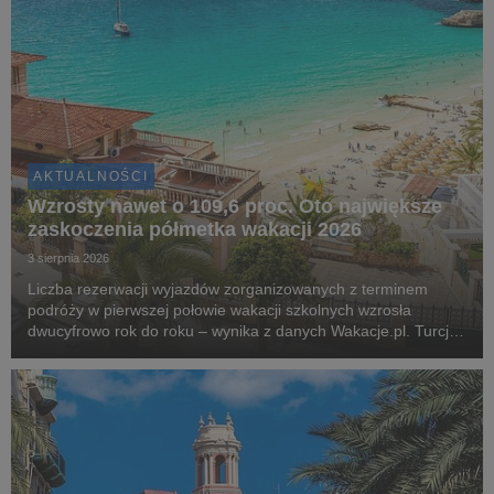
AKTUALNOŚCI
Wzrosty nawet o 109,6 proc. Oto największe
zaskoczenia półmetka wakacji 2026
3 sierpnia 2026
Liczba rezerwacji wyjazdów zorganizowanych z terminem
podróży w pierwszej połowie wakacji szkolnych wzrosła
dwucyfrowo rok do roku – wynika z danych Wakacje.pl. Turcja,
Grecja i Egipt nadal odpowiadają za blisko dwie trzecie
wszystkich rezerwacji. Najciekawsza historia l...