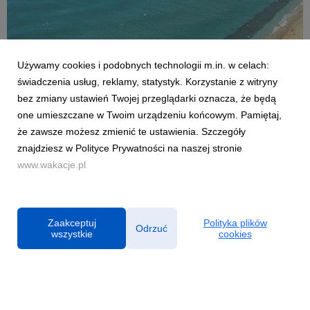
Używamy cookies i podobnych technologii m.in. w celach:
AKTUALNOŚCI
świadczenia usług, reklamy, statystyk. Korzystanie z witryny
Czy Polacy potrafią wypoczywać? Co czwarty
bez zmiany ustawień Twojej przeglądarki oznacza, że będą
sprawdza służbowe maile na wakacjach
one umieszczane w Twoim urządzeniu końcowym. Pamiętaj,
2 lipca 2026
że zawsze możesz zmienić te ustawienia. Szczegóły
Sezon urlopowy w pełni, jednak dla wielu z nas wyjazd poza
znajdziesz w Polityce Prywatności na naszej stronie
miejsce zamieszkania nie oznacza całkowitego odizolowania
www.wakacje.pl
się od spraw zawodowych. Z najnowszej analizy firmy
konsultingowej HRK, której partnerem były Wakacje.pl, wynika,
że aż co czwarty pracownik w Polsce spra...
Zaakceptuj
Polityka plików
Odrzuć
wszystkie
cookies
Powered by
Polityka prywatności