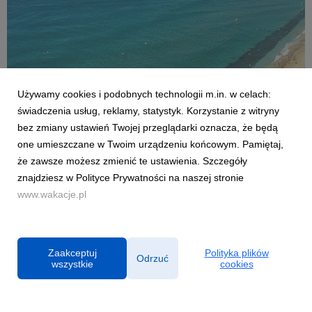
Używamy cookies i podobnych technologii m.in. w celach:
AKTUALNOŚCI
świadczenia usług, reklamy, statystyk. Korzystanie z witryny
Czy Polacy potrafią wypoczywać? Co czwarty
bez zmiany ustawień Twojej przeglądarki oznacza, że będą
sprawdza służbowe maile na wakacjach
one umieszczane w Twoim urządzeniu końcowym. Pamiętaj,
2 lipca 2026
że zawsze możesz zmienić te ustawienia. Szczegóły
Sezon urlopowy w pełni, jednak dla wielu z nas wyjazd poza
znajdziesz w Polityce Prywatności na naszej stronie
miejsce zamieszkania nie oznacza całkowitego odizolowania
www.wakacje.pl
się od spraw zawodowych. Z najnowszej analizy firmy
konsultingowej HRK, której partnerem były Wakacje.pl, wynika,
że aż co czwarty pracownik w Polsce spra...
Zaakceptuj
Polityka plików
Odrzuć
wszystkie
cookies
Powered by
Polityka prywatności