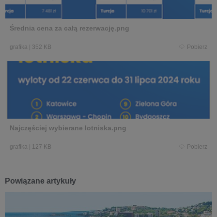
Średnia cena za całą rezerwację.png
grafika
|
352 KB
Pobierz
Najczęściej wybierane lotniska.png
grafika
|
127 KB
Pobierz
Powiązane artykuły