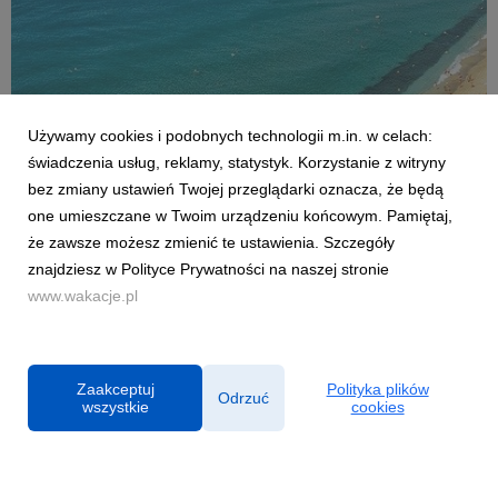
Używamy cookies i podobnych technologii m.in. w celach:
AKTUALNOŚCI
świadczenia usług, reklamy, statystyk. Korzystanie z witryny
Czy Polacy potrafią wypoczywać? Co czwarty
bez zmiany ustawień Twojej przeglądarki oznacza, że będą
sprawdza służbowe maile na wakacjach
one umieszczane w Twoim urządzeniu końcowym. Pamiętaj,
2 lipca 2026
że zawsze możesz zmienić te ustawienia. Szczegóły
Sezon urlopowy w pełni, jednak dla wielu z nas wyjazd poza
znajdziesz w Polityce Prywatności na naszej stronie
miejsce zamieszkania nie oznacza całkowitego odizolowania
www.wakacje.pl
się od spraw zawodowych. Z najnowszej analizy firmy
konsultingowej HRK, której partnerem były Wakacje.pl, wynika,
że aż co czwarty pracownik w Polsce spra...
Zaakceptuj
Polityka plików
Odrzuć
wszystkie
cookies
Powered by
Polityka prywatności