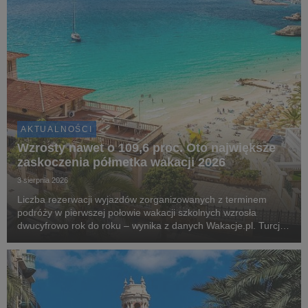
AKTUALNOŚCI
Wzrosty nawet o 109,6 proc. Oto największe
zaskoczenia półmetka wakacji 2026
3 sierpnia 2026
Liczba rezerwacji wyjazdów zorganizowanych z terminem
podróży w pierwszej połowie wakacji szkolnych wzrosła
dwucyfrowo rok do roku – wynika z danych Wakacje.pl. Turcja,
Grecja i Egipt nadal odpowiadają za blisko dwie trzecie
wszystkich rezerwacji. Najciekawsza historia l...