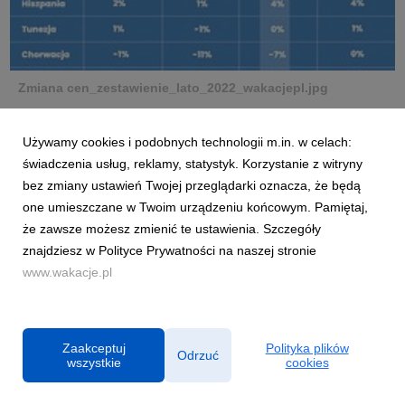
Zmiana cen_zestawienie_lato_2022_wakacjepl.jpg
grafika
|
1,29 MB
Pobierz
Używamy cookies i podobnych technologii m.in. w celach:
świadczenia usług, reklamy, statystyk. Korzystanie z witryny
bez zmiany ustawień Twojej przeglądarki oznacza, że będą
one umieszczane w Twoim urządzeniu końcowym. Pamiętaj,
że zawsze możesz zmienić te ustawienia. Szczegóły
znajdziesz w Polityce Prywatności na naszej stronie
www.wakacje.pl
Zmiana_cen_zestawienie__maj_2022_wakacjepl.jpg
grafika
|
1,19 MB
Pobierz
Zaakceptuj
Polityka plików
Odrzuć
wszystkie
cookies
Powiązane artykuły