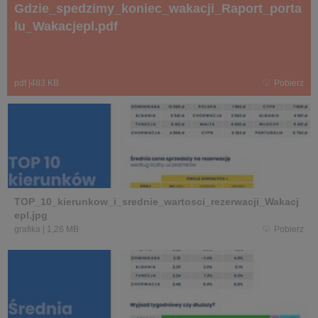
Gdzie_spedzimy_koniec_wakacji_Raport_porta
lu_Wakacjepl.pdf
pdf
|
483 KB
Pobierz
TOP_10_kierunkow_i_srednie_wartosci_rezerwacji_Wakacj
epl.jpg
grafika
|
1,26 MB
Pobierz