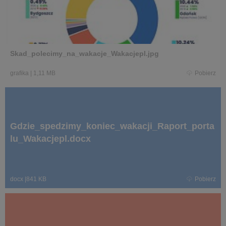
Skad_polecimy_na_wakacje_Wakacjepl.jpg
grafika
|
1,11 MB
Pobierz
Gdzie_spedzimy_koniec_wakacji_Raport_porta
lu_Wakacjepl.docx
docx
|
841 KB
Pobierz