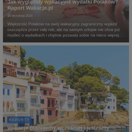
Jak wyglądały wakacyjne wydatki Polaków?
Raport Wakacje.pl
15 września 2025
Większość Polaków na swój wakacyjny zagraniczny wyjazd
oszczędza przez cały rok, ale na samym urlopie nie chce już
myśleć o wydatkach i chętnie pozwala sobie na nieco więcej
finansowego szaleństwa. Choć Polska jest liderem płatności
bezgotówkowych, nasi podróżni, podczas...
RAPORTY
Wakacje planujemy wcześniej i jesteśmy