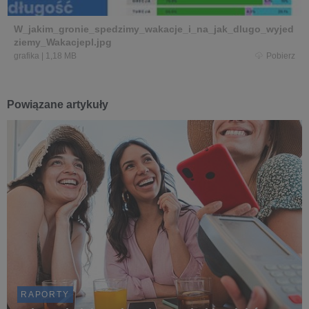
W_jakim_gronie_spedzimy_wakacje_i_na_jak_dlugo_wyjed
ziemy_Wakacjepl.jpg
grafika
|
1,18 MB
Pobierz
Powiązane artykuły
RAPORTY