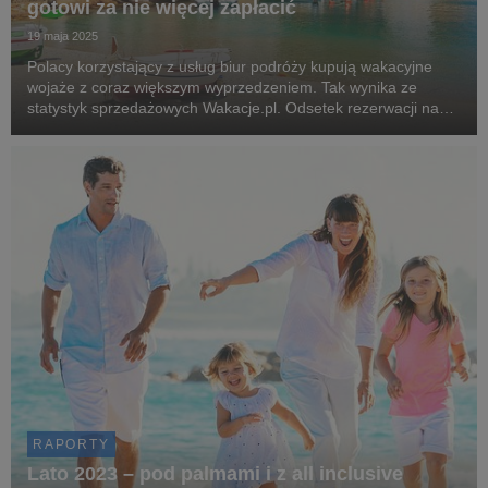
gotowi za nie więcej zapłacić
19 maja 2025
Polacy korzystający z usług biur podróży kupują wakacyjne
wojaże z coraz większym wyprzedzeniem. Tak wynika ze
statystyk sprzedażowych Wakacje.pl. Odsetek rezerwacji na
lato dokonanych na ponad 3 miesiące przed wylotem wzrósł o
prawie 23 pkt. proc. rok do roku.
RAPORTY
Lato 2023 – pod palmami i z all inclusive