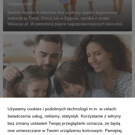
5 czerwca 2023
Dwóch na trzech klientów biur podróży spędzi tegoroczne
wakacje w Turcji, Grecji lub w Egipcie, wynika z analiz
Wakacje.pl. W pierwszej piątce najpopularniejszych kierunków
wyjazdowych znalazły się także Tunezja i Hiszpania.
Używamy cookies i podobnych technologii m.in. w celach:
RAPORTY
świadczenia usług, reklamy, statystyk. Korzystanie z witryny
Polacy kupują przyszłoroczne wakacje. Dzięki
bez zmiany ustawień Twojej przeglądarki oznacza, że będą
temu oszczędzają tysiące złotych
one umieszczane w Twoim urządzeniu końcowym. Pamiętaj,
19 października 2022