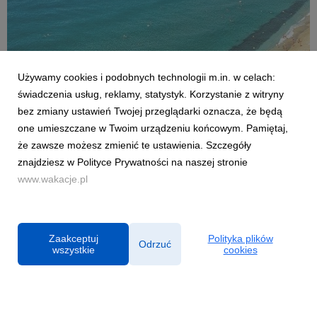
Używamy cookies i podobnych technologii m.in. w celach:
AKTUALNOŚCI
świadczenia usług, reklamy, statystyk. Korzystanie z witryny
Czy Polacy potrafią wypoczywać? Co czwarty
bez zmiany ustawień Twojej przeglądarki oznacza, że będą
sprawdza służbowe maile na wakacjach
one umieszczane w Twoim urządzeniu końcowym. Pamiętaj,
2 lipca 2026
że zawsze możesz zmienić te ustawienia. Szczegóły
Sezon urlopowy w pełni, jednak dla wielu z nas wyjazd poza
znajdziesz w Polityce Prywatności na naszej stronie
miejsce zamieszkania nie oznacza całkowitego odizolowania
www.wakacje.pl
się od spraw zawodowych. Z najnowszej analizy firmy
konsultingowej HRK, której partnerem były Wakacje.pl, wynika,
że aż co czwarty pracownik w Polsce spra...
Zaakceptuj
Polityka plików
Odrzuć
wszystkie
cookies
Powered by
Polityka prywatności