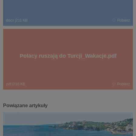
docx
|
211 KB
Pobierz
Polacy ruszają do Turcji_Wakacje.pdf
pdf
|
216 KB
Pobierz
Powiązane artykuły