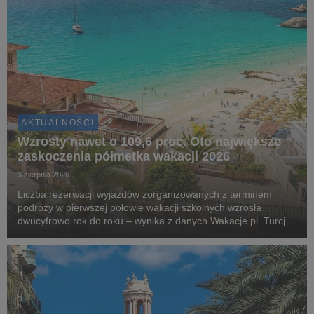
AKTUALNOŚCI
Wzrosty nawet o 109,6 proc. Oto największe
zaskoczenia półmetka wakacji 2026
3 sierpnia 2026
Liczba rezerwacji wyjazdów zorganizowanych z terminem
podróży w pierwszej połowie wakacji szkolnych wzrosła
dwucyfrowo rok do roku – wynika z danych Wakacje.pl. Turcja,
Grecja i Egipt nadal odpowiadają za blisko dwie trzecie
wszystkich rezerwacji. Najciekawsza historia l...