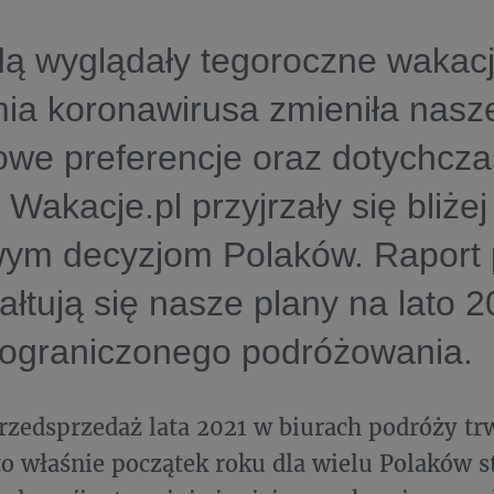
dą wyglądały tegoroczne wakac
ia koronawirusa zmieniła nasz
owe preferencje oraz dotychcz
 Wakacje.pl przyjrzały się bliże
wym decyzjom Polaków. Raport 
tałtują się nasze plany na lato 
ograniczonego podróżowania.
zedsprzedaż lata 2021 w biurach podróży trw
to właśnie początek roku dla wielu Polaków s