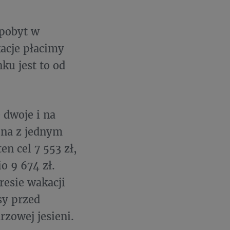
 pobyt w
acje płacimy
ku jest to od
 dwoje i na
ina z jednym
n cel 7 553 zł,
o 9 674 zł.
esie wakacji
sy przed
zowej jesieni.