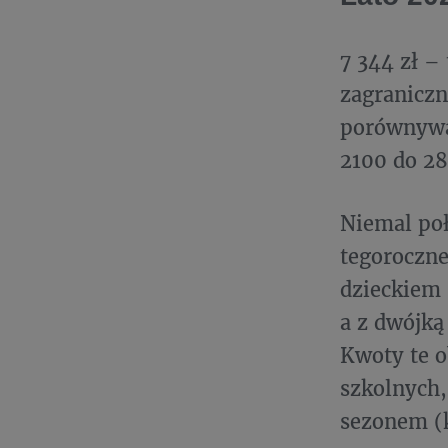
7 344 zł –
zagraniczn
porównywal
2100 do 28
Niemal poł
tegoroczne
dzieckiem 
a z dwójką
Kwoty te o
szkolnych,
sezonem (k