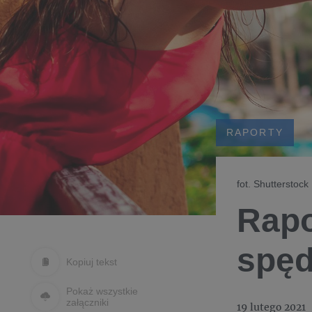
RAPORTY
fot. Shutterstock
Rapo
spęd
Kopiuj tekst
Pokaż wszystkie
załączniki
19 lutego 2021