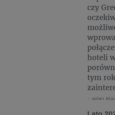
czy Gre
oczekiw
możliwo
wprowad
połącze
hoteli 
porówny
tym rok
zainte
– mówi Klau
Lato 20