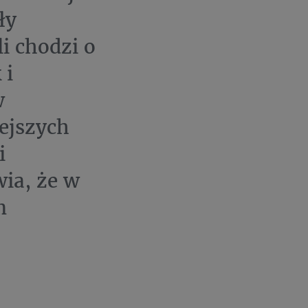
ły
i chodzi o
 i
w
ejszych
i
ia, że w
m