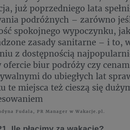
cja, już poprzedniego lata spełni
ania podróżnych – zarówno jeśl
ść spokojnego wypoczynku, jak
zone zasady sanitarne – i to, 
niu z dostępnością najpopularni
w ofercie biur podróży czy cenam
walnymi do ubiegłych lat spraw
u te miejsca też cieszą się duży
resowaniem
dyna Fudala, PR Manager w Wakacje.pl.
21. Ile płacimy za wakacje?