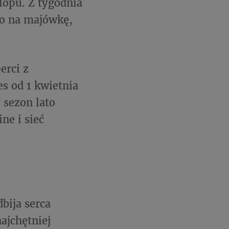
lopu. Z tygodnia
no na majówkę,
erci z
s od 1 kwietnia
 sezon lato
ne i sieć
bija serca
jchętniej