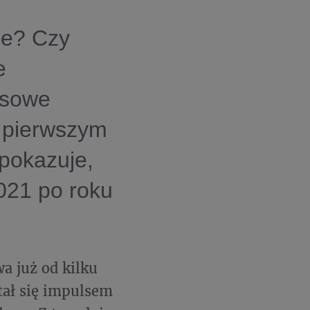
je? Czy
e
asowe
j pierwszym
pokazuje,
2021 po roku
a już od kilku
tał się impulsem