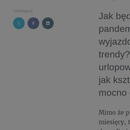
Udostępnij
Jak bę
pandem
wyjazd
trendy?
urlopo
jak ksz
mocno 
Mimo że pr
miesięcy, 