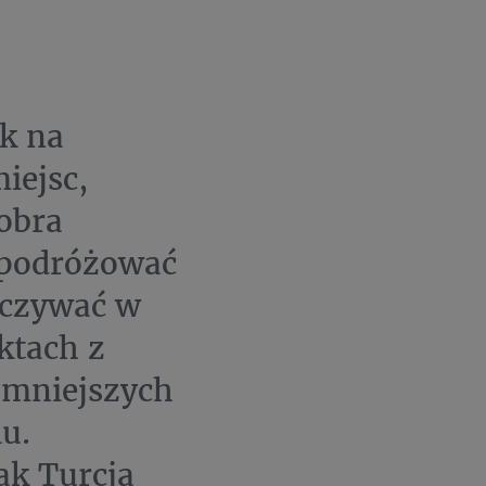
k na
iejsc,
obra
 podróżować
oczywać w
ktach z
 mniejszych
u.
ak Turcja