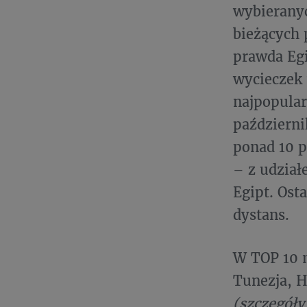
wybieranyc
bieżących 
prawda Egi
wycieczek 
najpopular
październi
ponad 10 p
– z udział
Egipt. Ost
dystans.
W TOP 10 n
Tunezja, H
(szczegóły