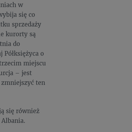
dniach w
ybija się co
ątku sprzedaży
ie kurorty są
tnia do
j Półksiężyca o
trzecim miejscu
rcja – jest
ę zmniejszyć ten
ą się również
 Albania.