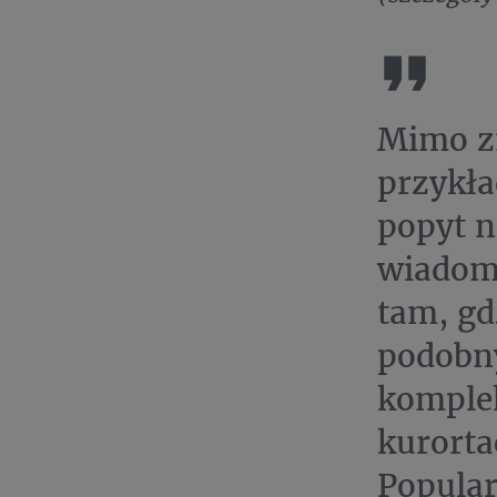
Mimo zm
przykła
popyt n
wiadomo
tam, gd
podobny
komplek
kurorta
Popular