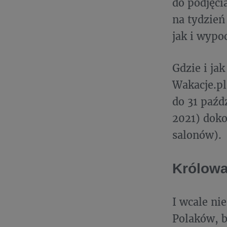
do podjęci
na tydzień
jak i wypo
Gdzie i ja
Wakacje.pl
do 31 paźd
2021) doko
salonów).
Królowa
I wcale ni
Polaków, 