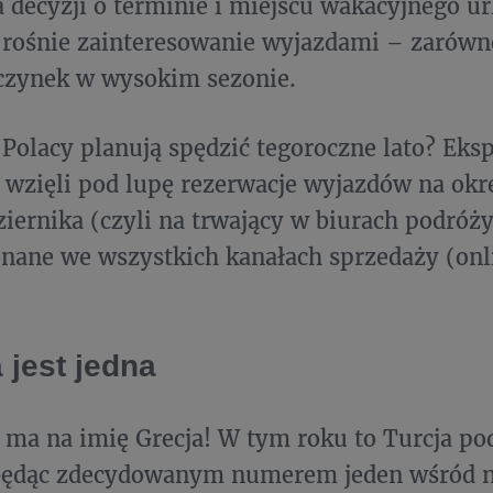
a decyzji o terminie i miejscu wakacyjnego ur
 rośnie zainteresowanie wyjazdami – zarów
czynek w wysokim sezonie.
k Polacy planują spędzić tegoroczne lato? Eksp
 wzięli pod lupę rezerwacje wyjazdów na okre
ziernika (czyli na trwający w biurach podróży
nane we wszystkich kanałach sprzedaży (onli
 jest jedna
e ma na imię Grecja! W tym roku to Turcja pod
będąc zdecydowanym numerem jeden wśród na