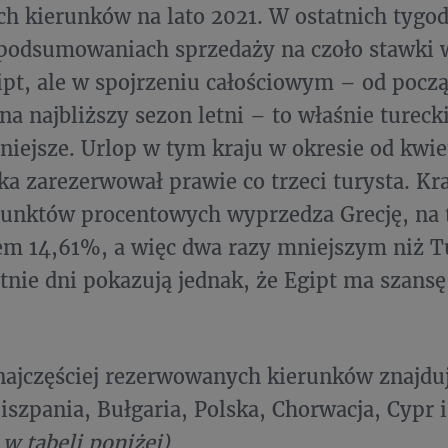
h kierunków na lato 2021. W ostatnich tygo
podsumowaniach sprzedaży na czoło stawki w
pt, ale w spojrzeniu całościowym – od pocz
na najbliższy sezon letni – to właśnie tureck
niejsze. Urlop w tym kraju w okresie od kwie
ka zarezerwował prawie co trzeci turysta. Kra
unktów procentowych wyprzedza Grecję, na 
em 14,61%, a więc dwa razy mniejszym niż Tu
atnie dni pokazują jednak, że Egipt ma szans
ajczęściej rezerwowanych kierunków znajduj
iszpania, Bułgaria, Polska, Chorwacja, Cypr i
 w tabeli poniżej)