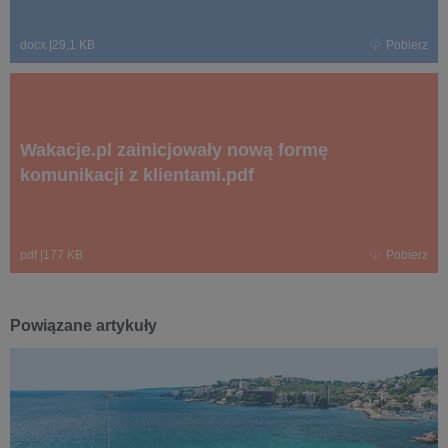
docx
|
29,1 KB
Pobierz
Wakacje.pl zainicjowały nową formę
komunikacji z klientami.pdf
pdf
|
177 KB
Pobierz
Powiązane artykuły