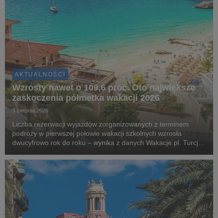
AKTUALNOŚCI
Wzrosty nawet o 109,6 proc. Oto największe
zaskoczenia półmetka wakacji 2026
3 sierpnia 2026
Liczba rezerwacji wyjazdów zorganizowanych z terminem
podróży w pierwszej połowie wakacji szkolnych wzrosła
dwucyfrowo rok do roku – wynika z danych Wakacje.pl. Turcja,
Grecja i Egipt nadal odpowiadają za blisko dwie trzecie
wszystkich rezerwacji. Najciekawsza historia l...