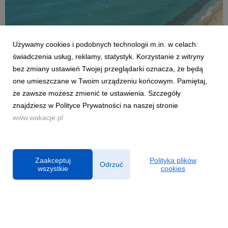
Używamy cookies i podobnych technologii m.in. w celach:
AKTUALNOŚCI
świadczenia usług, reklamy, statystyk. Korzystanie z witryny
Czy Polacy potrafią wypoczywać? Co czwarty
bez zmiany ustawień Twojej przeglądarki oznacza, że będą
sprawdza służbowe maile na wakacjach
one umieszczane w Twoim urządzeniu końcowym. Pamiętaj,
2 lipca 2026
że zawsze możesz zmienić te ustawienia. Szczegóły
Sezon urlopowy w pełni, jednak dla wielu z nas wyjazd poza
znajdziesz w Polityce Prywatności na naszej stronie
miejsce zamieszkania nie oznacza całkowitego odizolowania
www.wakacje.pl
się od spraw zawodowych. Z najnowszej analizy firmy
konsultingowej HRK, której partnerem były Wakacje.pl, wynika,
że aż co czwarty pracownik w Polsce spra...
Zaakceptuj
Polityka plików
Odrzuć
wszystkie
cookies
Powered by
Polityka prywatności